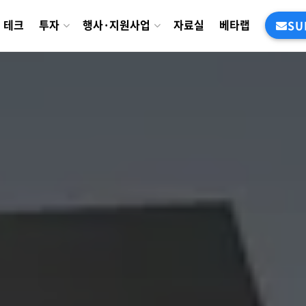
테크
투자
행사·지원사업
자료실
베타랩
SU