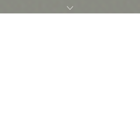
논문이나 설명서를 쓸 경우 표기나 오탈자 교정 등이 어렵기 때
문에 바람직하지 않은 표현 등을 감지해 문자 전체 품질을 높이
기 위한 교정 도구인 텍스트린트(textlint)가 2021년 5월 27일
(현지시간) 버전 12로 업데이트 출시됐다. 또 텍스트린트는 모
든 웹사이트에서 움직일 수 있고 파이어폭스와 크롬 브라우저
확장 플러그인 베타 릴리스도 공지하고 있다.
텍스트린트는 기술 문서와 지침서, 논문 등에 권장 작성 방법이