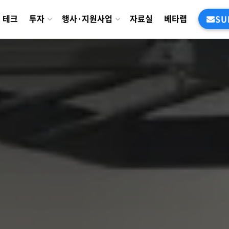
테크
투자
행사·지원사업
자료실
베타랩
SU