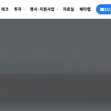
테크
투자
행사·지원사업
자료실
베타랩
SU