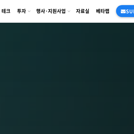
테크
투자
행사·지원사업
자료실
베타랩
SU