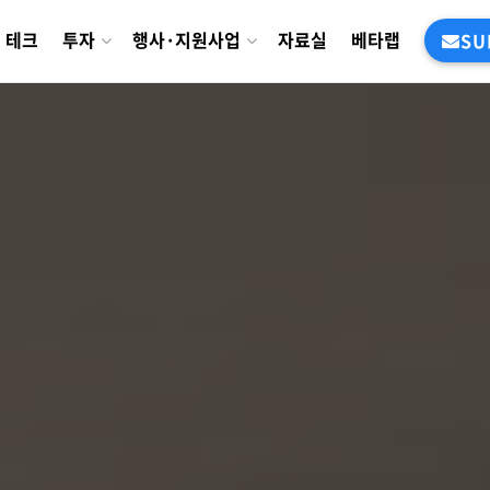
테크
투자
행사·지원사업
자료실
베타랩
SU