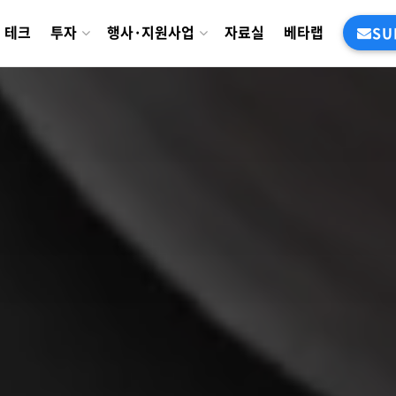
테크
투자
행사·지원사업
자료실
베타랩
SU