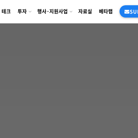
테크
투자
행사·지원사업
자료실
베타랩
SU