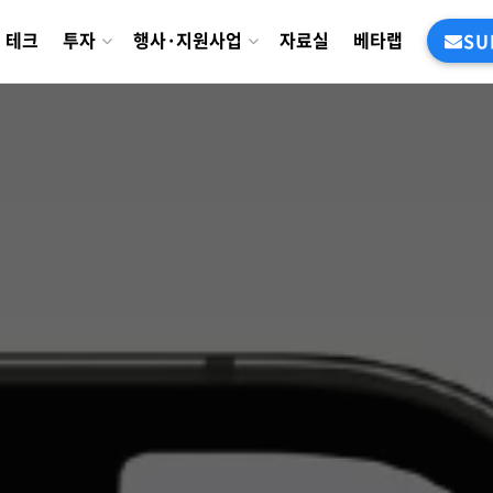
테크
투자
행사·지원사업
자료실
베타랩
SU