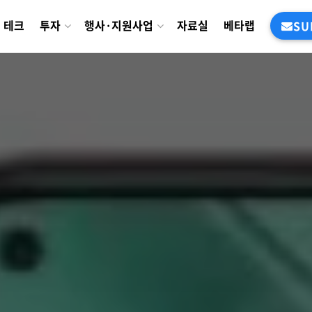
테크
투자
행사·지원사업
자료실
베타랩
SU