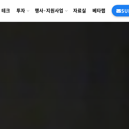
테크
투자
행사·지원사업
자료실
베타랩
SU