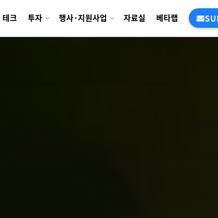
테크
투자
행사·지원사업
자료실
베타랩
SU