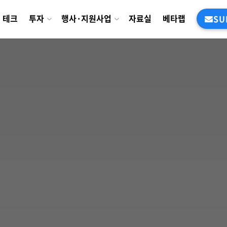
테크
투자
행사·지원사업
자료실
베타랩
SU