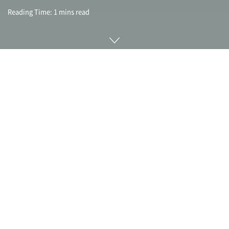
Reading Time: 1 mins read
아이와 가족 위치 정보 공유 서비스를 제공하는 라이프
360(Life360)이 트래커 타일(Tile) 인수를 발표했다. 인수액은
2억 500만 달러로 2022년 1분기 인수를 완료할 예정이다. 인수
이후에도 타일은 독자 브랜드로 서비스를 계속하며 타일 CEO