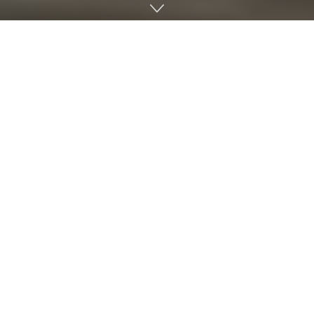
러시아 국영 원자력 기업인 로스아톰이 1961년 실험을 한 폭탄
의 황제로 불리는 인류 역사상 최대 수소폭탄인 차르봄바(Tsar
Bomba) 다큐멘터리 영상을 유튜브에 공개했다.