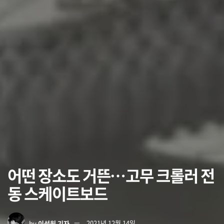
어떤 장소도 거뜬…고무 크롤러 전
동 스케이트보드
by
이석원 기자
2021년 12월 14일