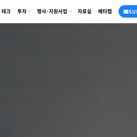
테크
투자
행사·지원사업
자료실
베타랩
SU