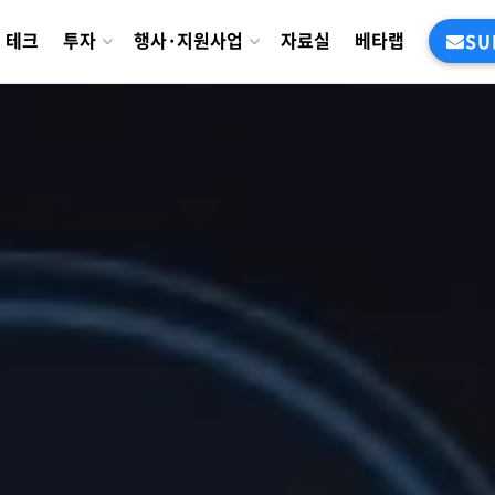
테크
투자
행사·지원사업
자료실
베타랩
SU