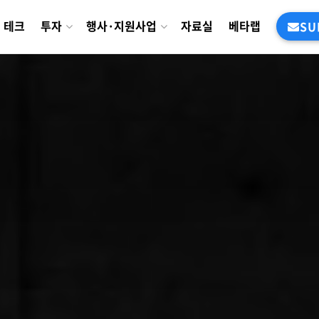
테크
투자
행사·지원사업
자료실
베타랩
SU