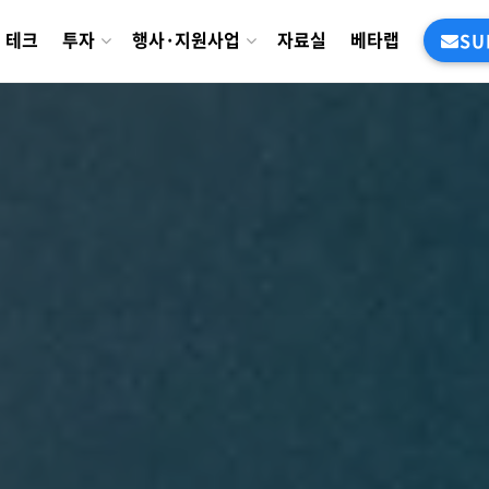
테크
투자
행사·지원사업
자료실
베타랩
SU