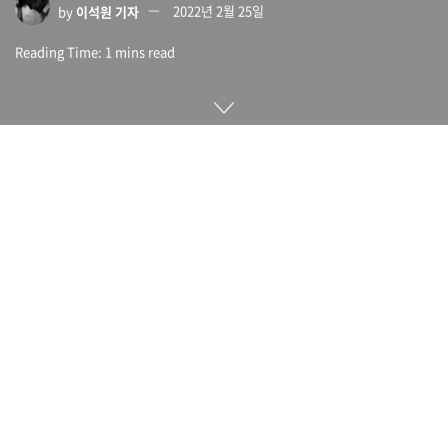
by
이석원 기자
2022년 2월 25일
Reading Time: 1 mins read
열차를 이용한 컨테이너 수송은 트럭보다 4배 가량 에너지 효율
이 높다. 이를 더 친환경적으로 운영하려면 어떻게 해야 할까.
스페이스X 엔지니어 출신 3명이 전동 자율형 화물차로 개발 중