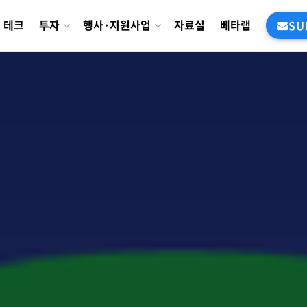
테크
투자
행사·지원사업
자료실
베타랩
SU