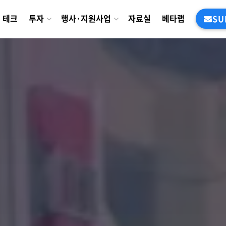
테크
투자
행사·지원사업
자료실
베타랩
SU