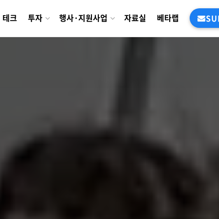
테크
투자
행사·지원사업
자료실
베타랩
SU