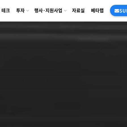
테크
투자
행사·지원사업
자료실
베타랩
SU