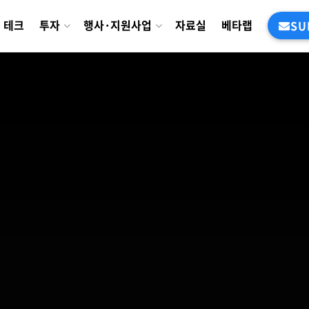
테크
투자
행사·지원사업
자료실
베타랩
SU