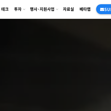
테크
투자
행사·지원사업
자료실
베타랩
SU