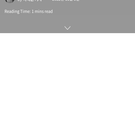
Reading Time: 1 mins read
지난 10월 25일 프런트 엔드 프레임워크인 Next.js 최신 버전인
Next.js 13이 릴리스되는 동시에 번들 툴인 웹팩(Webpack) 후
속인 터보팩(Turbopack)도 발표됐다. 개발사인 버셀(Vercel)