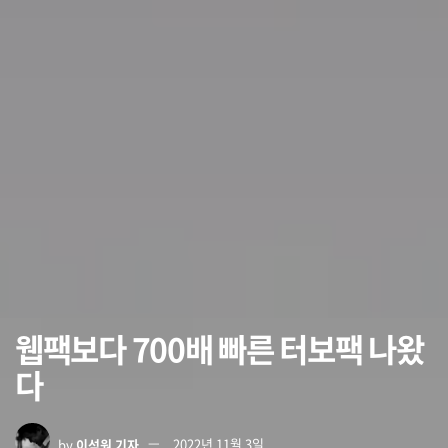
웹팩보다 700배 빠른 터보팩 나왔
다
by
이석원 기자
2022년 11월 3일