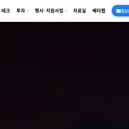
테크
투자
행사·지원사업
자료실
베타랩
SU