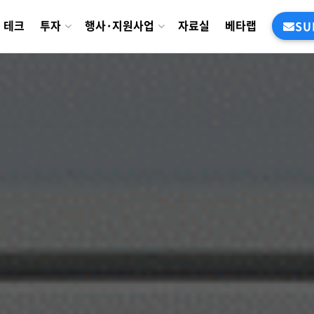
테크
투자
행사·지원사업
자료실
베타랩
SU