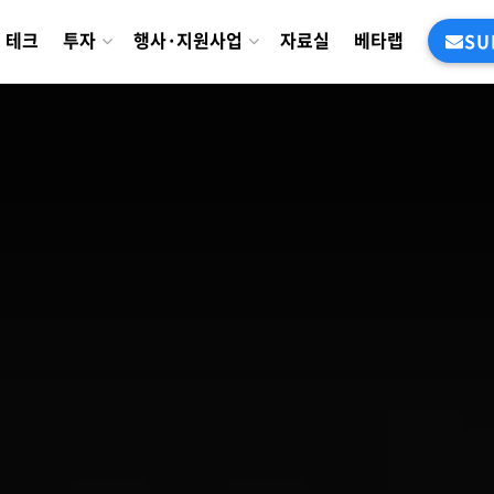
테크
투자
행사·지원사업
자료실
베타랩
SU