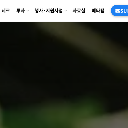
테크
투자
행사·지원사업
자료실
베타랩
SU