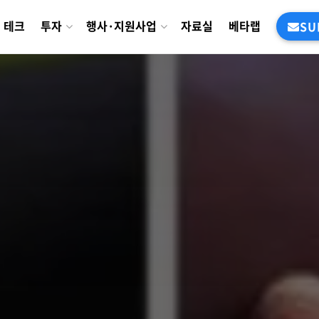
테크
투자
행사·지원사업
자료실
베타랩
SU