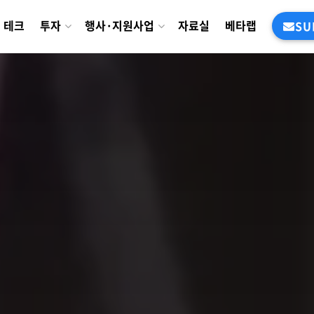
테크
투자
행사·지원사업
자료실
베타랩
SU