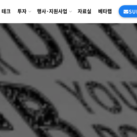
테크
투자
행사·지원사업
자료실
베타랩
SU