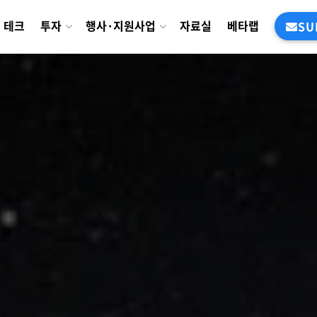
테크
투자
행사·지원사업
자료실
베타랩
SU