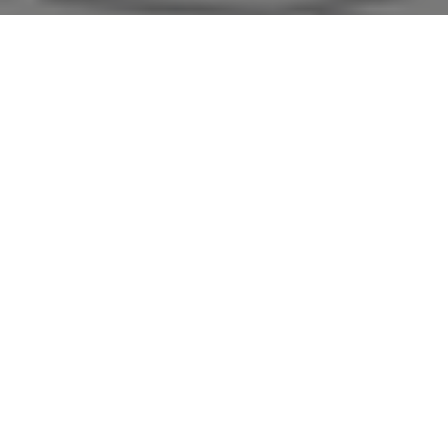
마이크로소프트는 지금까지 마이크로소프트 365 구독과 오피
스 라이선스가 필요했던 아웃룩 포 맥(Outlook for Mac)을 무
료 공개했다고 발표했다. 이후에는 구독이나 라이선스 없이도
이용할 수 있다.
아웃룩닷컴을 비롯한 G메일, 아이클라우드, 야후 같은 메일 공
급자 뿐 아니라 iMAP도 지원하는 메일 소프트웨어로 2020년