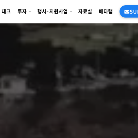
테크
투자
행사·지원사업
자료실
베타랩
SU