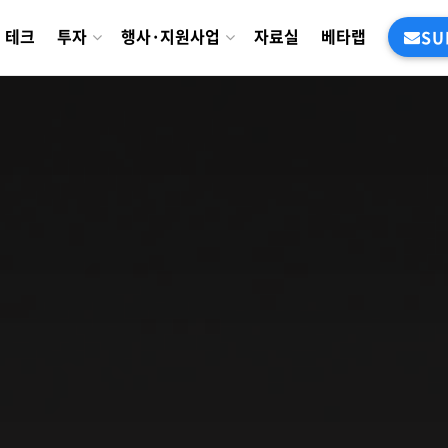
테크
투자
행사·지원사업
자료실
베타랩
SU