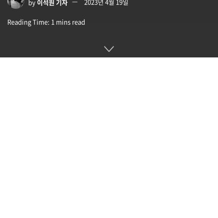
by
이석원 기자
2023년 4월 19일
Reading Time: 1 mins read
14세기 중반부터 19세기 중반까지 중세 지구에서 소빙기라고
불리는 한랭한 시대가 이어졌다. 소빙기가 일어난 요인으로 파
국적인 화산 분화가 생각되고 있다. 제네바대학 연구팀은 중세