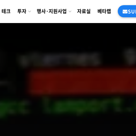
테크
투자
행사·지원사업
자료실
베타랩
SU