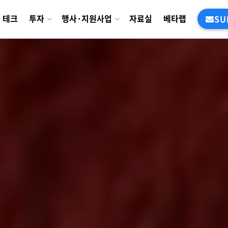
테크
투자
행사·지원사업
자료실
베타랩
SU