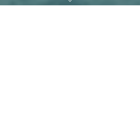
두바이 리프스(Dubai Reefs)는 세계에서 가장 높은 828m짜리
빌딩인 부르주 칼리파로 잘 알려진 두바이가 진행하는 세계 최
대 규모 해양 재생 프로젝트다. 넓이는 200km
에 달한다. 주로
2
바다를 되살리고 보전하는 연구소, 자연 환경과 문화를 전하는
생태 투어리즘, 주택과 환대 시설, 소매 상점, 교육 시설이 만들
어진다.