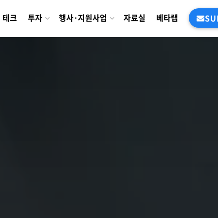
테크
투자
행사·지원사업
자료실
베타랩
SU