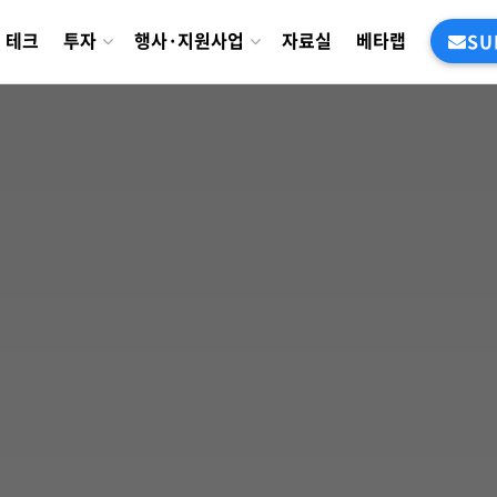
테크
투자
행사·지원사업
자료실
베타랩
SU