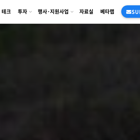
테크
투자
행사·지원사업
자료실
베타랩
SU