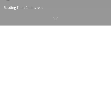
Reading Time: 1 mins read
대규모 언어 모델을 사용할 때에는 모델 자체 뿐 아니라 모델을
다루는 라이브러리가 필요하다. 대다수는 트랜스포머
(Transformers)라는 라이브러리가 사용되고 있지만 페이지드