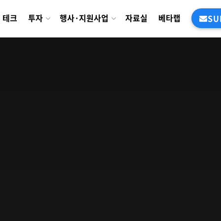
테크
투자
행사·지원사업
자료실
베타랩
SU