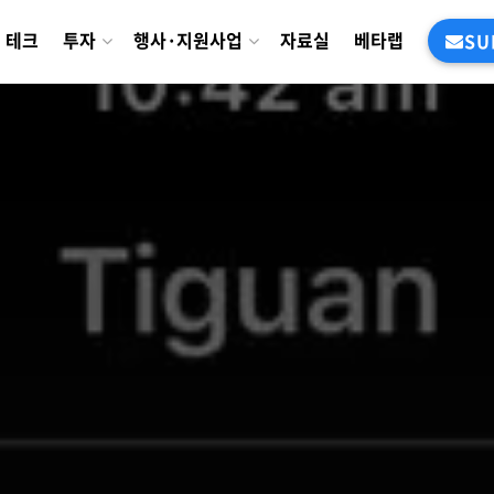
테크
투자
행사·지원사업
자료실
베타랩
SU