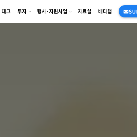
테크
투자
행사·지원사업
자료실
베타랩
SU